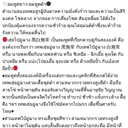
ยมทูตขาว-ยมทูตดำ
ตำนานสองเทพอสูรผู้บันดาลความมั่งคั่งร่ำรวยและความเป็นสิริ
มงคล โชคลาภ ลาภลอย การเสี่ยงโชค สัมฤทธิ์ผล ได้ดั่งใจ
ปกป้องคุ้มครองจากความชั่วร้าย คุณไสยมนต์ดำซึ่งจะทำร้าย
รังควาน ให้หมดสิ้นไป
เฮ่ยไป่อู่ฉาง 黑白無常 เป็นยมทูตที่เรียกควบคู่กันสององค์ คือ
องค์แรกเรียกว่า เทพเฮ่ยอู่ฉาง 黑無常 กับเทพไป๋อู่ฉาง 白無常
หรือ นายพลเชี่ยกับนายพลฟ่าน หรือ ชิเหยีย – ฉิกเอี๋ย ลุงเจ็ด กับ
ปาเหยีย หรือ แปะ(โป่ย)เอี๋ย ลุงแปด หรือ ต้าเหยียปั๋ว กับเอ้อเห
ยียปั๋ว
♠️ยมทูตทั้งสององค์มีเครื่องแต่งกายและบุคลิกที่สังเกตได้ง่าย
เทพเฮ่ยอู่ฉางสวมเสื้อชุดดำ สวมหมวกกรวยทรงสูงสีดำ มือถือ
สายโซ่ หน้าตาดุดัน คอยจับดวงวิญญาณที่สิ้นอายุขัย วิญญาณ
พวกนั้นสมัยเป็นคนจิตใจโหดร้าย ทำบาป ชั่วช้า แข็งกระด้าง ดื้อ
ดึง ฯลฯ เทพเฮ่ยอู่ฉางจึงใช้โซ่มัดลากไปนรก เพื่อขึ้นศาลรับ
โทษ♥️
♦️ส่วนเทพไป๋อู่ฉาง ทรงเสื้อชุดสีขาว สวมหมวกกรวยทรงสูงสี
ขาว หน้าตาไม่ดุดัน แลบลิ้นสีแดงยาวถึงหน้าอกสะดือ มีหน้าที่