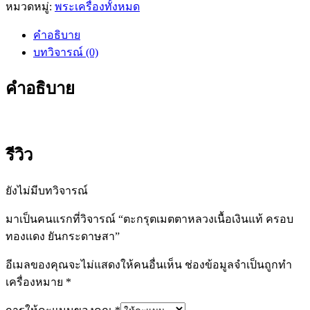
หมวดหมู่:
พระเครื่องทั้งหมด
กรุ
ต
คำอธิบาย
เมตตา
บทวิจารณ์ (0)
หลวง
เนื้อ
คำอธิบาย
เงิน
แท้
ครอบ
ทอง
รีวิว
เเดง
ยัน
ยังไม่มีบทวิจารณ์
กระดาษ
สา
มาเป็นคนแรกที่วิจารณ์ “ตะกรุตเมตตาหลวงเนื้อเงินแท้ ครอบ
ชิ้น
ทองเเดง ยันกระดาษสา”
อีเมลของคุณจะไม่แสดงให้คนอื่นเห็น
ช่องข้อมูลจำเป็นถูกทำ
เครื่องหมาย
*