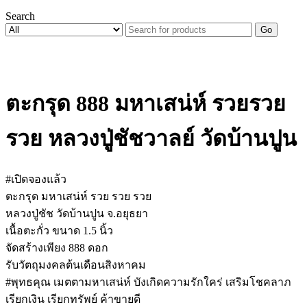
Search
Go
ตะกรุด 888 มหาเสน่ห์ รวยรวย
รวย หลวงปู่ชัชวาลย์ วัดบ้านปูน
#เปิดจองแล้ว
ตะกรุด​ มหาเสน่ห์​ รวย​ รวย​ รวย
หลวงปู่​ชัช​ วัด​บ้าน​ปูน​ จ.อยุธยา
เนื้อตะกั่ว​ ขนาด​ 1.5​ นิ้ว
จัดสร้างเพียง​ 888​ ดอก
รับวัตถุมงคล​ต้นเดือนสิงหาคม
#​พุทธคุณ​ เมตตา​มหา​เสน่ห์​ บังเกิด​ความรักใคร่​ เสริมโชคลาภ​
เรียกเงิน​ เรียก​ทรัพย์​ ค้าขาย​ดี