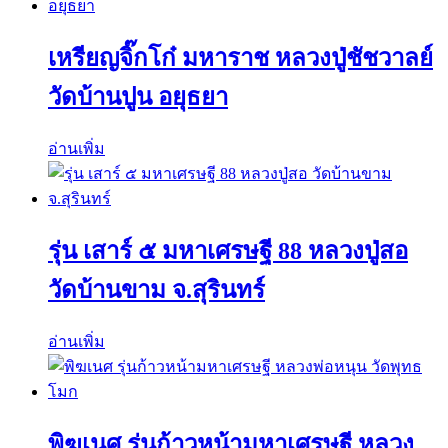
เหรียญจิ๊กโก๋ มหาราช หลวงปู่ชัชวาลย์
วัดบ้านปูน อยุธยา
อ่านเพิ่ม
รุ่น เสาร์ ๕ มหาเศรษฐี 88 หลวงปู่สอ
วัดบ้านขาม จ.สุรินทร์
อ่านเพิ่ม
พิฆเนศ รุ่นก้าวหน้ามหาเศรษฐี หลวง