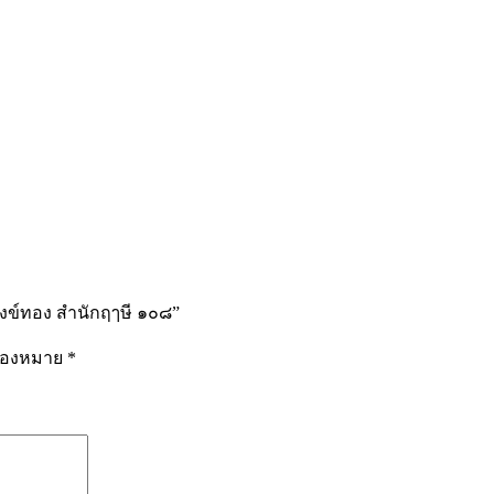
สังข์ทอง สำนักฤๅษี ๑๐๘”
รื่องหมาย
*