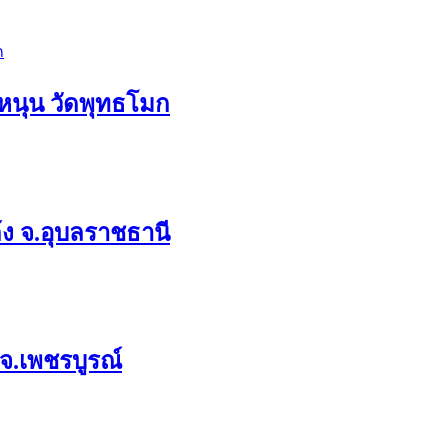
อหนุน วัดพุทธโมก
ก้ง จ.อุบลราชธานี
 จ.เพชรบูรณ์