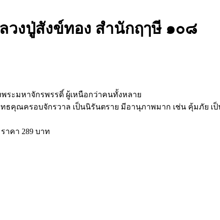
ลวงปู่สังข์ทอง สำนักฤๅษี ๑๐๘
งพระมหาจักรพรรดิ์ ผู้เหนือกว่าคนทั้งหลาย
ุทธคุณครอบจักรวาล เป็นนิรันตราย มีอานุภาพมาก เช่น คุ้มภัย เ
ก ราคา 289 บาท