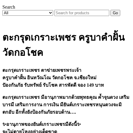
Search
Go
ตะกรุดเกราะเพชร ครูบาคำฝั้น
วัดกอโชค
ตะกรุดเกราะเพชร ตาข่ายเพชรพระเจ้า
ครูบาคำฝั้น อินทวัณโณ วัดกอโชค จ.เชียงใหม่
ปัองกันภัย รับทรัพย์ รับโชค สารพัดดี จอง 149 บาท
ตะกรุดเกราะเพชร มีอานุภาพมากด้วยพุทธคุณ ค้ำจุนดวง เสริม
บารมี เสริมการงาน การเงิน มียันต์เกราะเพชรหนุนดวงจะมิ
ตกอับ อีกทั้งยังป้องกันภัยรอบด้าน….
✨
อานุภาพของยันต์เกราะเพชรมีดังนี้
✨
จะไม่ตายโหงอย่างเด็ดขาด