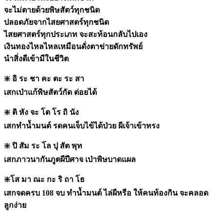
จะไม่ตายด้วยพิษสัตว์ทุกชนิด
ปลอดภัยจากไสยศาสตร์ทุกชนิด
ไสยศาสตร์ทุกประเภท จะสะท้อนกลับไปเอง
เงินทองไหลไหลเหมือนดั่งตาข่ายดักทรัพย์
นำสิ่งดีเข้ามีในชีวิต
❇️
อิ ระ ชา คะ ตะ ระ สา
เสกเป่าแก้พิษสัตว์กัด ต่อยได้
❇️
ติ หัง จะ โต โร ถิ นัง
เสกทำน้ำมนต์ รดคนเจ็บไข้ได้ป่วย ผีเจ้าเข้าทรง
❇️
ปิ สัม ระ โล ปุ สัต พุท
เสกภาวนากันภูตผีปีศาจ เป่าพิษบาดแผล
❇️
โส มา ณะ กะ ริ ถา โธ
เสกจดครบ 108 จบ ทำน้ำมนต์ ไล่ผีหรือ ให้คนท้องกิน จะคลอด
ลูกง่าย