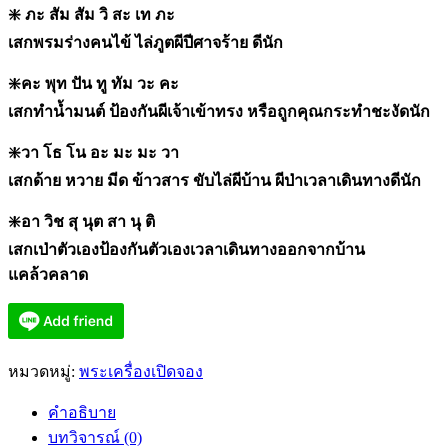
❇️
ภะ สัม สัม วิ สะ เท ภะ
เสกพรมร่างคนไข้ ไล่ภูตผีปีศาจร้าย ดีนัก
❇️
คะ พุท ปัน ทู ทัม วะ คะ
เสกทำน้ำมนต์ ป้องกันผีเจ้าเข้าทรง หรือถูกคุณกระทำชะงัดนัก
❇️
วา โธ โน อะ มะ มะ วา
เสกด้าย หวาย มีด ข้าวสาร ขับไล่ผีบ้าน ผีป่าเวลาเดินทางดีนัก
❇️
อา วิช สุ นุต สา นุ ติ
เสกเป่าตัวเองป้องกันตัวเองเวลาเดินทางออกจากบ้าน
แคล้วคลาด
หมวดหมู่:
พระเครื่องเปิดจอง
คำอธิบาย
บทวิจารณ์ (0)