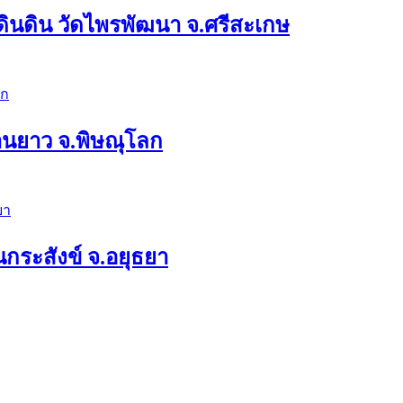
ดินดิน วัดไพรพัฒนา จ.ศรีสะเกษ
่านยาว จ.พิษณุโลก
กระสังข์ จ.อยุธยา