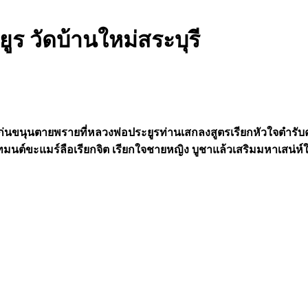
ูร วัดบ้านใหม่สระบุรี
ม้แก่นขนุนตายพรายที่หลวงพ่อประยูรท่านเสกลงสูตรเรียกหัวใจตำ
ทมนต์ขะแมร์ลือเรียกจิต เรียกใจชายหญิง บูชาแล้วเสริมมหาเสน่ห