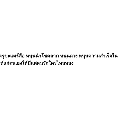
รับครูขะแมร์ลือ หนุนนำโชคลาภ หนุนดวง หนุนความสำเร็จใน
์ให้แก่ตนเองให้มีแต่คนรักใครไหลหลง