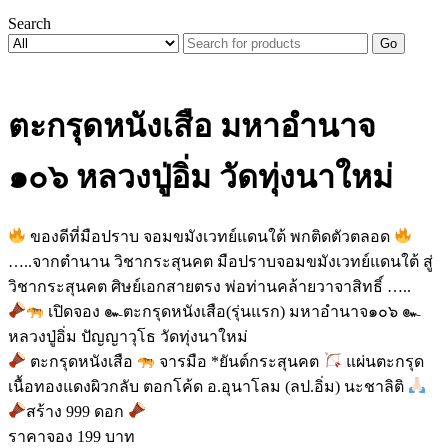
Search
Go
ตะกรุดหนังเสือ มหาอำนาจ
๑๐๖ หลวงปู่อิ่ม วัดทุ่งนาใหม่
ของดีที่มือปราบ จอมขมังเวทย์แดนใต้ พกติดตัวตลอด
…..จากตำนาน วิชากระสุนคต มือปราบจอมขมังเวทย์แดนใต้ สู่
วิชากระสุนคต ศิษย์เอกสายตรง พ่อท่านคล้ายวาจาสิทธิ์ …..
เปิดจอง ๛ตะกรุดหนังเสือ(รุ่นแรก) มหาอำนาจ๑๐๖ ๛
หลวงปู่อิ่ม ปัญญาวุโธ วัดทุ่งนาใหม่
ตะกรุดหนังเสือ
จารมือ *ยันต์กระสุนคต
แผ่นตะกรุด
เนื้อทองแดงผิวกลับ ตอกโค้ด อ.อุนาโลม (ลป.อิ่ม) นะชาลิติ
สร้าง 999 ดอก
ราคาจอง 199 บาท