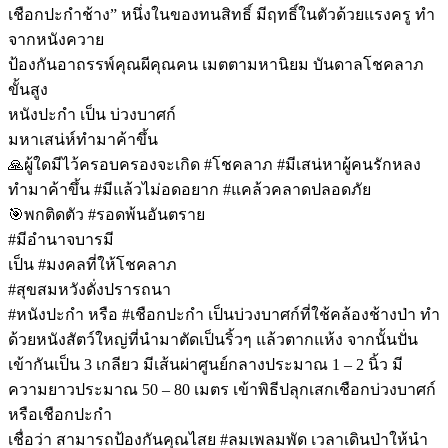
เชือกปะกำช้าง” หนึ่งในของทนสิทธิ์ มีฤทธิ์ในตัวด้วยแรงครู ทำ
จากหนังควาย
ป้องกันอาถรรพ์คุณผีคุณคน เมตตามหานิยม บันดาลโชคลาภ
ขั้นสูง
หนังปะกำ เป็น บ่วงบาศก์
มหาเสน่ห์ทำมาค้าขึ้น
🙏ผู้ใดมีไว้ครอบครองจะเกิด #โชคลาภ #มีเสน่หาผู้คนรักหลง
ทำมาค้าขึ้น #มีแล้วไม่อดอยาก #แคล้วคลาดปลอดภัย
🎯พกติดตัว #รอดพ้นอันตราย
#มีอำนาจบารมี
เป็น #มงคลที่ให้โชคลาภ
#สุขสมหวังดั่งปรารถนา
#หนังปะกำ หรือ #เชือกปะกำ เป็นบ่วงบาศก์ที่ใช้คล้องช้างป่า ทำ
ด้วยหนังสัตว์ใหญ่ที่นำมาตัดเป็นริ้วๆ แล้วตากแห้ง จากนั้นปั่น
เข้ากันเป็น 3 เกลียว มีเส้นผ่าศูนย์กลางประมาณ 1 – 2 นิ้ว มี
ความยาวประมาณ 50 – 80 เมตร เข้าพิธีปลุกเสกเชือกบ่วงบาศก์
หรือเชือกปะกำ
เชื่อว่า สามารถป้องกันคุณไสย #ลมเพลมพัด เวลาเดินป่าให้นำ