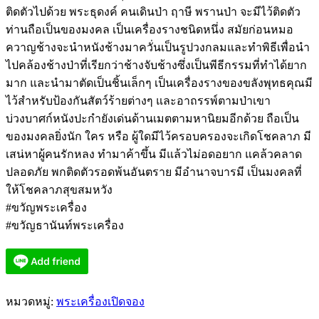
ติดตัวไปด้วย พระธุดงค์ คนเดินป่า ฤาษี พรานป่า จะมีไว้ติดตัว
ท่านถือเป็นของมงคล เป็นเครื่องรางชนิดหนึ่ง สมัยก่อนหมอ
ควาญช้างจะนำหนังช้างมาควั่นเป็นรูปวงกลมและทำพิธีเพื่อนำ
ไปคล้องช้างป่าที่เรียกว่าช้างจับช้างซึ่งเป็นพีธีกรรมที่ทำได้ยาก
มาก และนำมาตัดเป็นชิ้นเล็กๆ เป็นเครื่องรางของขลังพุทธคุณมี
ไว้สำหรับป้องกันสัตว์ร้ายต่างๆ และอาถรรพ์ตามป่าเขา
บ่วงบาศก์หนังปะกำยังเด่นด้านเมตตามหานิยมอีกด้วย ถือเป็น
ของมงคลยิ่งนัก ใคร หรือ ผู้ใดมีไว้ครอบครองจะเกิดโชคลาภ มี
เสน่หาผู้คนรักหลง ทำมาค้าขึ้น มีแล้วไม่อดอยาก แคล้วคลาด
ปลอดภัย พกติดตัวรอดพ้นอันตราย มีอำนาจบารมี เป็นมงคลที่
ให้โชคลาภสุขสมหวัง
#ขวัญพระเครื่อง
#ขวัญธานันท์พระเครื่อง
หมวดหมู่:
พระเครื่องเปิดจอง