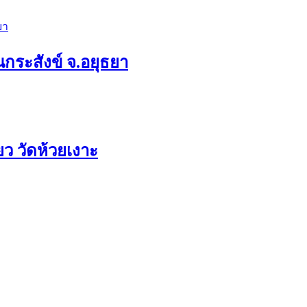
กระสังข์ จ.อยุธยา
ว วัดห้วยเงาะ