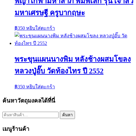
พญาไก่ฟ้ามหาลาภ พิมพ์เล็ก รุ่น เจ้าสัว
มหาเศรษฐี ครูบากฤษะ
฿
350
หยิบใส่ตะกร้า
พระขุนแผนนางพิม หลังช้างผสมโขลง
หลวงปู่อั๊บ วัดท้องไทร ปี 2552
฿
350
หยิบใส่ตะกร้า
ค้นหาวัตถุมงคลได้ที่นี่
ค้นหา:
ค้นหา
เมนูร้านค้า