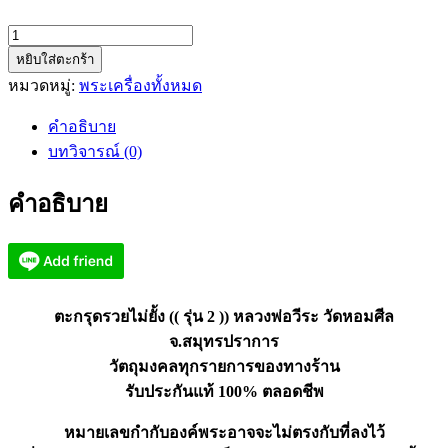
จำนวน
หยิบใส่ตะกร้า
ตะกรุด
หมวดหมู่:
พระเครื่องทั้งหมด
รวย
ไม่
คำอธิบาย
ยั้ง
บทวิจารณ์ (0)
((
รุ่น
คำอธิบาย
2
))
หลวง
พ่อ
วีระ
วัด
ตะกรุดรวยไม่ยั้ง (( รุ่น 2 )) หลวงพ่อวีระ วัดหอมศีล
หอม
จ.สมุทรปราการ
ศีล
วัตถุมงคลทุกรายการของทางร้าน
สมุทรปราการ
รับประกันแท้ 100% ตลอดชีพ
ชิ้น
หมายเลขกำกับองค์พระอาจจะไม่ตรงกับที่ลงไว้