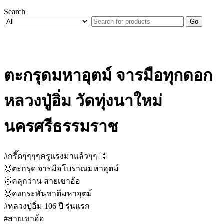
Search
Go
ตะกรุดมหาอุตม์ จารมือทุกดอก
หลวงปู่อิ่ม วัดทุ่งนาใหม่
นครศรีธรรมราช
#กรี๊ดๆๆๆๆครูแรงมาแล้วๆๆ👏
🥇ตะกรุด จารมือโบราณมหาอุตม์
🥇คลุกว่าน สายเขาอ้อ
🥇คงกระพันชาตีมหาอุตม์
#หลวงปู่อิ่ม 106 ปี รุ่นแรก
#สายเขาอ้อ