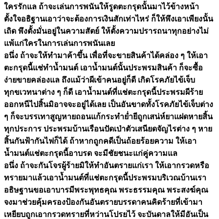
ใครรักแล ถ้าจะเล่นการพนันให้รูดตะกรุดนั้นมาไว้ข้างหน้า
ตั้งใจอธิฐานเอาว่าจะต้องการเงินสักเท่าไหร่ ก็ให้พึงเอาเพียงนั้น
เถิด พึงตั้งมั่นอยู่ในความสัตย์ ให้ตั้งความปรารถนาทุกอย่างไม่
แพ้แก่ใครในการเล่นการพนันเลย
อนึ่ง ถ้าจะให้ทำมาค้าขึ้น เพื่อที่จะขายสินค้าได้คล่อง ๆ ให้เอา
ตะกรุดนี้แช่ทำน้ำมนต์ เอาน้ำมนต์นั้นประพรมสินค้า ก็จะซื้อ
ง่ายขายคล่องแล ถึงแม้ว่าผีเข้าคนอยู่ก็ดี เกิดโรคภัยไข้เจ็บ
ทุกขเวทนาต่าง ๆ ก็ดี เอาน้ำมนต์ที่แช่ตะกรุดนี้ประพรมผีร้าย
ออกหนีไปสิ้นมิอาจจะอยู่ได้เลย เป็นอันขาดทั้งโรคภัยไข้เจ็บต่าง
ๆ ก็จะบรรเทาสูญหายถอนแก้กระทำย่ำยีถูกเสน่ห์ยาแฝดหายสิ้น
ทุกประการ ประพรมบ้านเรือนปัดเป่าตัวเสนียดจัญไรต่าง ๆ หาย
สิ้นกันฟ้ากันไฟก็ได้ ถ้าหากถูกคดีเป็นถ้อยร้อยความ ให้เอา
น้ำมนต์แช่ตะกรุดนี้อาบรด จะมีชัยชนะแก่คู่ความแล
อนึ่ง ถ้าจะกันโจรผู้ร้ายมิให้ทำอันตรายแก่เรา ให้เอากรวดหรือ
ทรายมาแล้วเอาน้ำมนต์ที่แช่ตะกรุดนี้ประพรมบริเวณบ้านเรา
อธิษฐานขอเอาบารมีพระพุทธคุณ พระธรรมคุณ พระสงฆ์คุณ
จงมาช่วยคุ้มครองป้องกันอันตรายบรรดาคนคิดร้ายที่เข้ามา
เหยียบถูกเอากรวดทรายที่หว่านโปรยไว้ จะบันดาลให้มีอันเป็น