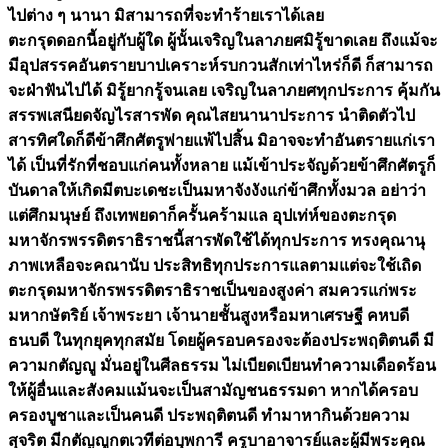
ไปต่าง ๆ นานา มิสามารถที่จะทำร้ายเราได้เลย
ตะกรุดดอกนี้อยู่กับผู้ใด ผู้นั้นเจริญในลาภยศมิรู้ขาดเลย ถึงแม้จะ
มีอุปสรรคอันตรายบาปเคราะห์รบกวนสักเท่าไหร่ก็ดี ก็สามารถ
จะฝ่าฟันไปได้ มิรู้ยากรู้จนเลย เจริญในลาภยศทุกประการ คุ้มกัน
สรรพเสนียดจัญไรสารพัด คุณไสยนานาประการ นำติดตัวไป
สารทิศใดก็ดีข้าศึกศัตรูพ่ายแพ้ไปสิ้น มิอาจจะทำอันตรายแก่เรา
ได้ เป็นที่รักที่ชอบแก่คนทั้งหลาย แม้เข้าประจัญด้วยข้าศึกศัตรูก็
บันดาลให้เกิดมีตบะเดชะเป็นมหาจังงังแก่ข้าศึกทั้งมวล อย่าว่า
แต่ศึกมนุษย์ ถึงเทพยดาก็ครั้นคร้ามแล อุปเท่ห์ของตะกรุด
มหาจักรพรรดิตราธิราชนี้สารพัดใช้ได้ทุกประการ ทรงคุณานุ
ภาพเหลือจะคณานับ ประสิทธิทุกประการแลตามแต่จะใช้เถิด
ตะกรุดมหาจักรพรรดิตราธิราชเป็นของสูงค่า สมควรแก่พระ
มหากษัตริย์ เจ้าพระยา เจ้านายชั้นสูงหรือมหาเศรษฐี คหบดี
ธนบดี ในทุกยุคทุกสมัย โดยผู้ครอบครองจะต้องประพฤติตนดี มี
ความกตัญญู มั่นอยู่ในศีลธรรม ไม่เบียดเบียนทำความเดือดร้อน
ให้ผู้อื่นและสังคมแม้นจะเป็นสามัญชนธรรมดา หากได้ครอบ
ครองบูชาและเป็นคนดี ประพฤติตนดี ทำมาหากินด้วยความ
สุจริต มีกตัญญูกตเวทีต่อบุพการี ครูบาอาจารย์และผู้มีพระคุณ