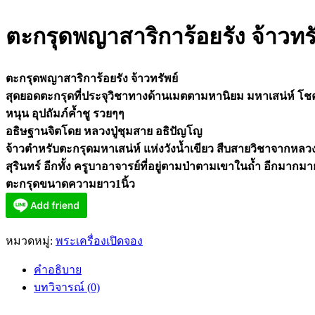
ตะกรุดพญาสาริการ้อยรัง จ้าวทรั
ตะกรุดพญาสาริการ้อยรัง จ้าวทรัพย์
สุดยอดตะกรุดที่ประจุวิชาทางด้านเมตตามหานิยม มหาเสน่ห์ โชค
หนุน อุปถัมภ์ค้ำชู รวยๆๆ
อธิษฐานจิตโดย หลวงปู่ชุมสาย อธิปัญโญ
จ้าวตำหรับตะกรุดมหาเสน่ห์ แห่งวังน้ำเขียว สืบสายวิชาจากหลวงพ
สุรินทร์ อีกทั้ง คร
ูบาอาจารย์ที่อยู่ตามป่าตามเขาในถ้ำ อีกมากมา
ตะกรุดขนาดความยาว1นิ้ว
หมวดหมู่:
พระเครื่องเปิดจอง
คำอธิบาย
บทวิจารณ์ (0)