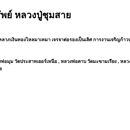
พย์ หลวงปู่ชุมสาย
ลาภเงินทองไหลมาเทมา เจรจาต่อรองเป็นเลิศ การงานเจริญก้าวหน้า
่อมุม วัดประสาทเยอร์เหนือ , หลวงพ่อตาบ วัดมะขามเรียง , หลวงพ่
ย