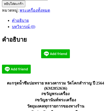
หยิบใส่ตะกร้า
ตะกรุด
หมวดหมู่:
พระเครื่องทั้งหมด
น้ำซึม
บ่อ
คำอธิบาย
ทราย
บทวิจารณ์ (0)
หลวง
ตา
คำอธิบาย
รวม
วัด
โคก
สำราญ
ปี
2564
(KM2852636)
ชิ้น
ตะกรุดน้ำซึมบ่อทราย หลวงตารวม วัดโคกสำราญ ปี 2564
(KM2852636)
#ขวัญพระเครื่อง
#ขวัญธานันท์พระเครื่อง
วัตถุมงคลทุกรายการของทางร้าน