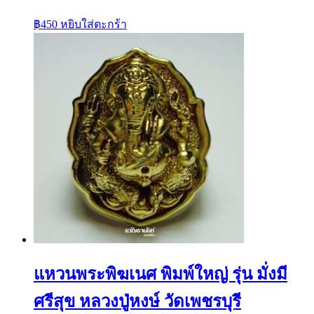
฿
450
หยิบใส่ตะกร้า
แหวนพระพิฆเนศ พิมพ์ใหญ่ รุ่น มั่งมี
ศรีสุข หลวงปู่หงษ์ วัดเพชรบุรี