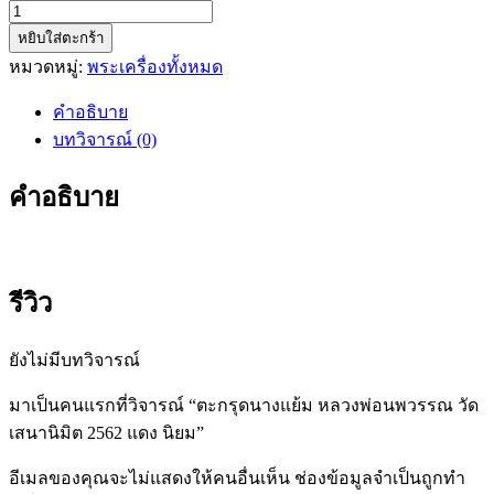
จำนวน
หยิบใส่ตะกร้า
ตะกรุด
หมวดหมู่:
พระเครื่องทั้งหมด
นาง
แย้ม
คำอธิบาย
หลวง
บทวิจารณ์ (0)
พ่อ
นพ
คำอธิบาย
วรรณ
วัด
เสนา
นิมิต
รีวิว
2562
แดง
ยังไม่มีบทวิจารณ์
นิยม
ชิ้น
มาเป็นคนแรกที่วิจารณ์ “ตะกรุดนางแย้ม หลวงพ่อนพวรรณ วัด
เสนานิมิต 2562 แดง นิยม”
อีเมลของคุณจะไม่แสดงให้คนอื่นเห็น
ช่องข้อมูลจำเป็นถูกทำ