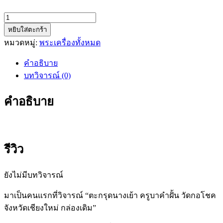
จำนวน
หยิบใส่ตะกร้า
ตะกรุด
หมวดหมู่:
พระเครื่องทั้งหมด
นาง
เย้า
คำอธิบาย
ครู
บทวิจารณ์ (0)
บา
คำ
คำอธิบาย
ฝั้น
วัด
กอ
โชค
รีวิว
จังหวัด
เชียงใหม่
ยังไม่มีบทวิจารณ์
กล่อง
เดิม
มาเป็นคนแรกที่วิจารณ์ “ตะกรุดนางเย้า ครูบาคำฝั้น วัดกอโชค
ชิ้น
จังหวัดเชียงใหม่ กล่องเดิม”