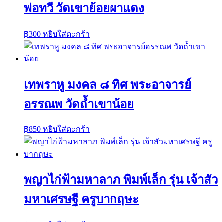
พ่อทวี วัดเขาย้อยผาแดง
฿
300
หยิบใส่ตะกร้า
เทพราหู มงคล ๘ ทิศ พระอาจารย์
อรรณพ วัดถ้ำเขาน้อย
฿
850
หยิบใส่ตะกร้า
พญาไก่ฟ้ามหาลาภ พิมพ์เล็ก รุ่น เจ้าสัว
มหาเศรษฐี ครูบากฤษะ