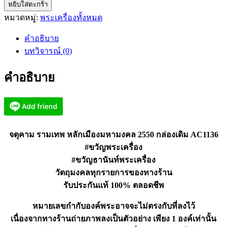
หยิบใส่ตะกร้า
จตุ
หมวดหมู่:
พระเครื่องทั้งหมด
คาม
ราม
คำอธิบาย
เทพ
บทวิจารณ์ (0)
หลักเมือง
มหา
คำอธิบาย
มงคล
2550
กล่อง
เดิม
AC1136
จตุคาม รามเทพ หลักเมืองมหามงคล 2550 กล่องเดิม AC1136
ชิ้น
#ขวัญพระเครื่อง
#ขวัญธานันท์พระเครื่อง
วัตถุมงคลทุกรายการของทางร้าน
รับประกันแท้ 100% ตลอดชีพ
หมายเลขกำกับองค์พระอาจจะไม่ตรงกับที่ลงไว้
เนื่องจากทางร้านถ่ายภาพลงเป็นตัวอย่าง เพียง 1 องค์เท่านั้น