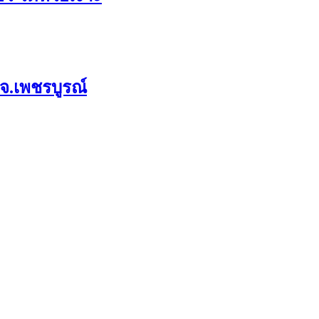
 จ.เพชรบูรณ์