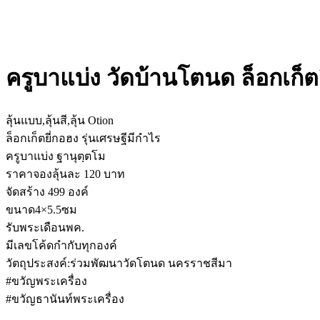
ครูบาแบ่ง วัดบ้านโตนด ล็อกเก็ตย
ลุ้นแบบ,ลุ้นสี,ลุ้น Otion
ล็อกเก็ตยี่กอฮง รุ่นเศรษฐีมีกำไร
ครูบาแบ่ง ฐานุตฺตโม
ราคาจองลุ้นละ 120 บาท
จัดสร้าง 499 องค์
ขนาด4×5.5ซม
รับพระเดือนพค.
มีเลขโค้ดกำกับทุกองค์
วัตถุประสงค์:ร่วมพัฒนาวัดโตนด นครราชสีมา
#ขวัญพระเครื่อง
#ขวัญธานันท์พระเครื่อง