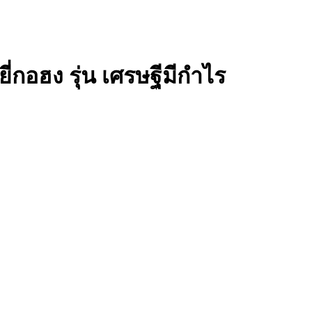
ี่กอฮง รุ่น เศรษฐีมีกำไร