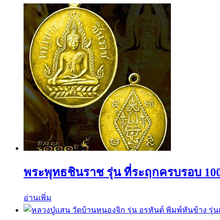
พระพุทธชินราช รุ่น ที่ระฤกครบรอบ 100
อ่านเพิ่ม