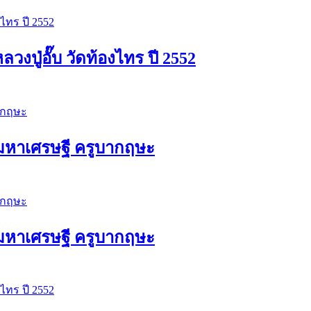
ปู่อั๊บ วัดท้องไทร ปี 2552
ัวมหาเศรษฐี ครูบากฤษะ
ัวมหาเศรษฐี ครูบากฤษะ