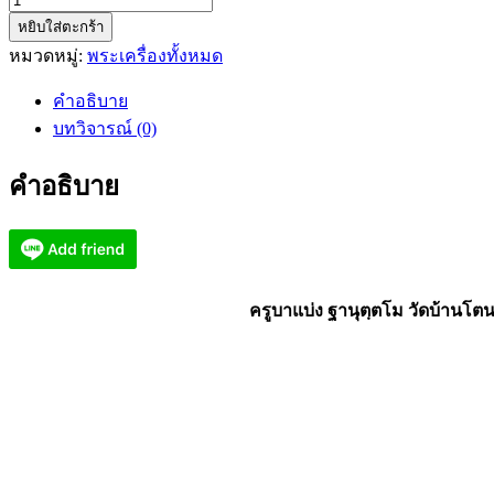
จำนวน
หยิบใส่ตะกร้า
ครูบา
หมวดหมู่:
พระเครื่องทั้งหมด
แบ่ง
วัด
คำอธิบาย
บ้าน
บทวิจารณ์ (0)
โตนด พระ
ปิด
คำอธิบาย
ตา
สา
ริกา
รวย
เปรี้ยง
ครูบาแบ่ง ฐานุตฺตโม วัดบ้านโต
(KP2727)
ชิ้น