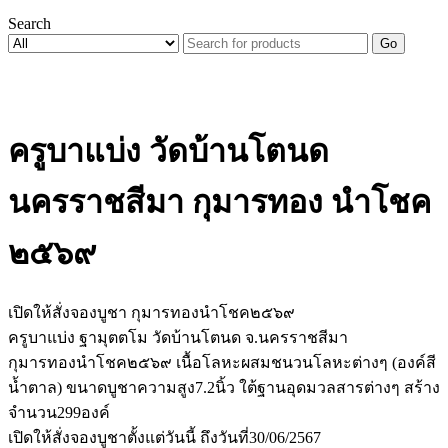
Search
Go
ครูบาแบ่ง วัดบ้านโตนด
นครราชสีมา กุมารทอง นำโชค
๒๕๖๙
เปิดให้สั่งจองบูชา กุมารทองนำโชค๒๕๖๙
ครูบาแบ่ง ฐามุตตโม วัดบ้านโตนด จ.นครราชสีมา
กุมารทองนำโชค๒๕๖๙ เนื้อโลหะผสมชนวนโลหะต่างๆ (องค์สี
น้ำตาล) ขนาดบูชาความสูง7.2นิ้ว ใต้ฐานอุดมวลสารต่างๆ สร้าง
จำนวน299องค์
เปิดให้สั่งจองบูชาตั้งแต่วันนี้ ถึงวันที่30/06/2567