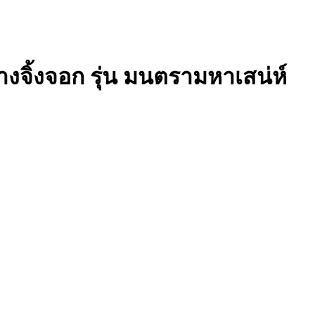
งจิ้งจอก รุ่น มนตรามหาเสน่ห์