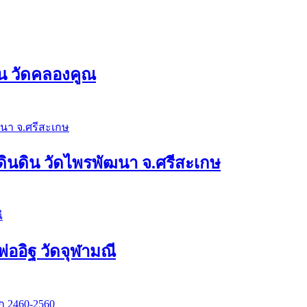
่น วัดคลองคูณ
ดินดิน วัดไพรพัฒนา จ.ศรีสะเกษ
่ออิฐ วัดจุฬามณี