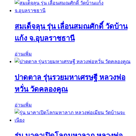
สมเด็จลุน รุ่น เลื่อนสมณศักดิ์ วัดบ้าน
แก้ง จ.อุบลราชธานี
อ่านเพิ่ม
ปาดตาล รุ่นรวยมหาเศรษฐี หลวงพ่อ
หวั่น วัดคลองคูณ
อ่านเพิ่ม
รุ่น นาคาเปิดโลกมหาลาภ หลวงพ่อ