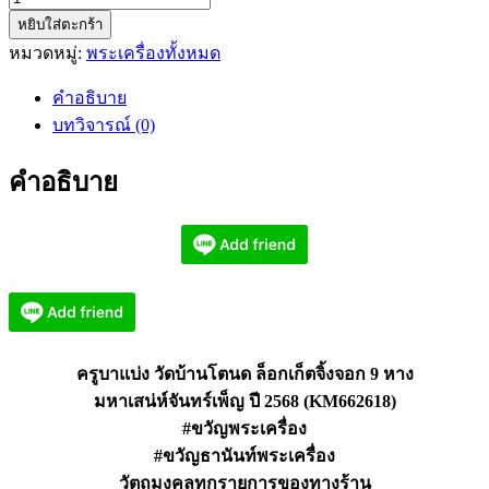
หยิบใส่ตะกร้า
ครูบา
หมวดหมู่:
พระเครื่องทั้งหมด
แบ่ง
ล็อก
คำอธิบาย
เก็ต
บทวิจารณ์ (0)
จิ้งจอก
9
คำอธิบาย
หาง
มหา
เสน่ห์
จันทร์
เพ็ญ
(KM662618)
ชิ้น
ครูบาแบ่ง วัดบ้านโตนด ล็อกเก็ตจิ้งจอก 9 หาง
มหาเสน่ห์จันทร์เพ็ญ ปี 2568 (KM662618)
#ขวัญพระเครื่อง
#ขวัญธานันท์พระเครื่อง
วัตถุมงคลทุกรายการของทางร้าน