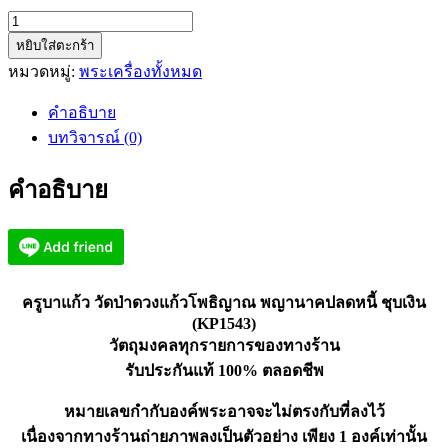
จำนวน
หยิบใส่ตะกร้า
ครูบา
หมวดหมู่:
พระเครื่องทั้งหมด
แก้ว
วัด
คำอธิบาย
ป่า
บทวิจารณ์ (0)
ดวง
แก้ว
คำอธิบาย
โพธิญาณ
พญานาค
ปลด
หนี้
ชุบ
ครูบาแก้ว วัดป่าดวงแก้วโพธิญาณ พญานาคปลดหนี้ ชุบเงิน
เงิน
(KP1543)
(KP1543)
วัตถุมงคลทุกรายการของทางร้าน
ชิ้น
รับประกันแท้ 100% ตลอดชีพ
หมายเลขกำกับองค์พระอาจจะไม่ตรงกับที่ลงไว้
เนื่องจากทางร้านถ่ายภาพลงเป็นตัวอย่าง เพียง 1 องค์เท่านั้น