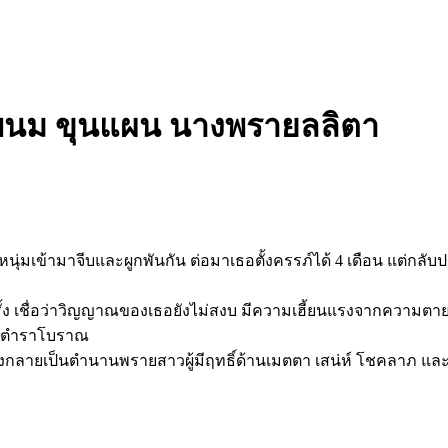
รพนม ขุนแผน นางพรายลลิตา
หนุ่มเข้ามาจีบและผูกพันกัน ต่อมาเธอตั้งครรภ์ได้ 4 เดือน แต่กลั
ครั้ง เชื่อว่าวิญญาณของเธอยังไม่สงบ มีความเฮี้ยนแรงจากความตาย
ตามตำราโบราณ
ายเป็นตำนานพรายสาวผู้มีฤทธิ์ด้านเมตตา เสน่ห์ โชคลาภ และคุ้มค