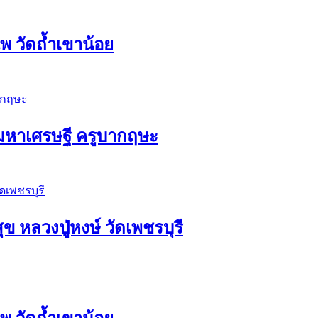
 วัดถ้ำเขาน้อย
ัวมหาเศรษฐี ครูบากฤษะ
ุข หลวงปู่หงษ์ วัดเพชรบุรี