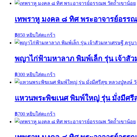
เทพราหู มงคล ๘ ทิศ พระอาจารย์อรรณพ
฿
850
หยิบใส่ตะกร้า
พญาไก่ฟ้ามหาลาภ พิมพ์เล็ก รุ่น เจ้าส
฿
300
หยิบใส่ตะกร้า
แหวนพระพิฆเนศ พิมพ์ใหญ่ รุ่น มั่งมีศรีส
฿
700
หยิบใส่ตะกร้า