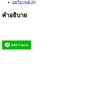
บทวิจารณ์ (0)
วัด
กอ
คำอธิบาย
โชค
เหรียญ
พระ
ราหู
เหนือ
ดวง
ปี
2569
พิมพ์
ใหญ่
(KM272618)
ชิ้น