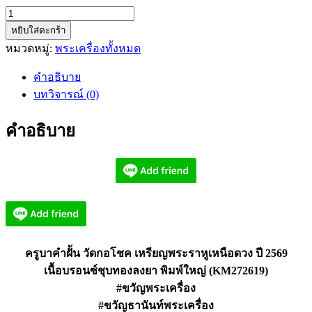
จำนวน
หยิบใส่ตะกร้า
ครู
หมวดหมู่:
พระเครื่องทั้งหมด
บา
คำ
คำอธิบาย
ฝั้น
บทวิจารณ์ (0)
วัด
กอ
คำอธิบาย
โชค
เหรียญ
พระ
ราหู
เหนือ
ดวง
ปี
ครูบาคำฝั้น วัดกอโชค เหรียญพระราหูเหนือดวง ปี 2569
2569
เนื้อบรอนซ์ชุบทองลงยา พิมพ์ใหญ่ (KM272619)
พิมพ์
#ขวัญพระเครื่อง
ใหญ่
(KM272619)
#ขวัญธานันท์พระเครื่อง