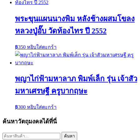
พระขุนแผนนางพิม หลังช้างผสมโขลง
หลวงปู่อั๊บ วัดท้องไทร ปี 2552
฿
350
หยิบใส่ตะกร้า
พญาไก่ฟ้ามหาลาภ พิมพ์เล็ก รุ่น เจ้าสัว
มหาเศรษฐี ครูบากฤษะ
฿
300
หยิบใส่ตะกร้า
ค้นหาวัตถุมงคลได้ที่นี่
ค้นหา:
ค้นหา