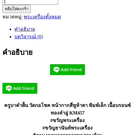
จำนวน
หยิบใส่ตะกร้า
ครู
หมวดหมู่:
พระเครื่องทั้งหมด
บา
คำ
คำอธิบาย
ฝั้น
บทวิจารณ์ (0)
วัด
กอ
คำอธิบาย
โชค
หน้ากาก
สี่
หู
ห้า
ตา
พิมพ์
ครูบาคำฝั้น วัดกอโชค หน้ากากสี่หูห้าตา พิมพ์เล็ก เนื้อบรอนซ์
เล็ก
ทองลำอู่ KM457
เนื้อ
#ขวัญพระเครื่อง
บรอนซ์
#ขวัญธานันท์พระเครื่อง
KM457