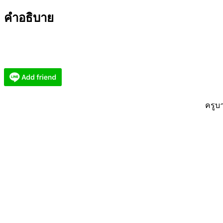
หอม
คำอธิบาย
เสน่ห์
มอญ
แปลง
สี
ม่วง
(หญิง)
KM656
ครูบ
ชิ้น