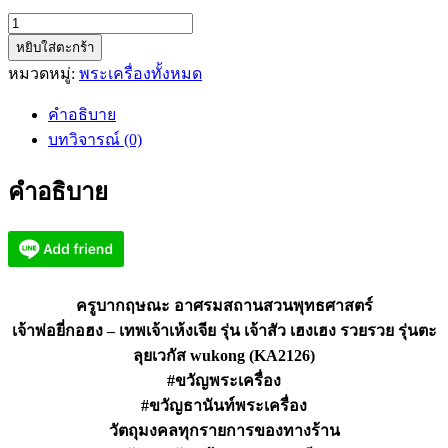
จำนวน
หยิบใส่ตะกร้า
ครู
หมวดหมู่:
พระเครื่องทั้งหมด
บาก
ฤษณะ
คำอธิบาย
ยี่
บทวิจารณ์ (0)
กอฮง
–
คำอธิบาย
เห้งเจีย
เจ้า
สัว
เฮง
เฮง
ครูบากฤษณะ อาศรมสถานสวนพุทธศาสตร์
รวย
เจ้าพ่อยี่กอฮง – เทพเจ้าเห้งเจีย รุ่น เจ้าสัว เฮงเฮง รวยรวย รุ่นตะ
รวย
ลุยเวกัส wukong (KA2126)
(KA2126)
#ขวัญพระเครื่อง
ชิ้น
#ขวัญธานันท์พระเครื่อง
วัตถุมงคลทุกรายการของทางร้าน