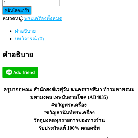
จำนวน
หยิบใส่ตะกร้า
ครู
หมวดหมู่:
พระเครื่องทั้งหมด
บาก
ฤษณะ
คำอธิบาย
ท้าว
บทวิจารณ์ (0)
มหาพรหม
เทพ
คำอธิบาย
บันดาล
โชค
(AB4035)
ชิ้น
ครูบากฤษณะ สำนักสงฆ์เวฬุวัน จ.นครราชสีมา ท้าวมหาพรหม
มหามงคล เทพบันดาลโชค (AB4035)
#ขวัญพระเครื่อง
#ขวัญธานันท์พระเครื่อง
วัตถุมงคลทุกรายการของทางร้าน
รับประกันแท้ 100% ตลอดชีพ