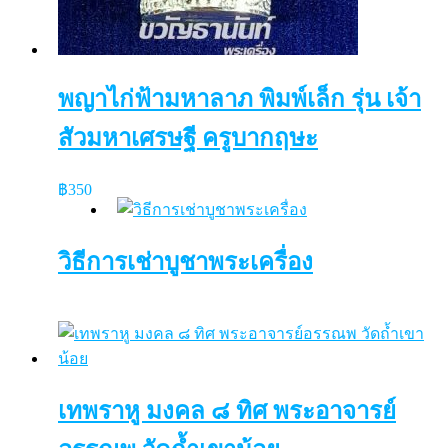
พญาไก่ฟ้ามหาลาภ พิมพ์เล็ก รุ่น เจ้า
สัวมหาเศรษฐี ครูบากฤษะ
฿
350
วิธีการเช่าบูชาพระเครื่อง
เทพราหู มงคล ๘ ทิศ พระอาจารย์