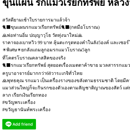
ขุนแผน รกแมวเรียกทรัพย์ หลวงปู
สวัสดียามเช้าใบรายการมาแล้วจ้า
🐈‍⬛ขุนแผนรกแมวเรียกทรัพย์🐈‍⬛(กดมือโบราณ)
🙏พ่อท่านอิ่ม ปญฺญาวุโธ วัดทุ่งนาใหม่🙏
ราคาจองเบาหวิว 99 บาท ลุ้นตะกรุดทองคำในลัง5องค์ และเซอร
✴️พิเศษ✴️ยกลังแถมลูกอมรกแมวโบราณ5ลูก
ที่โคตรโบราณคลาสสิคของจริง
🐈‍⬛รกแมวเรียกทรัพย์ สุดยอดเรื่องเมตตาค้าขาย มวลสารรกแมว
ครูบาอาจารย์มากกว่า68วาระเกจิทั่วไทย
🙏พุทธคุณ รกแมว เป็นเครื่องรางของขลังตามธรรมชาติ โดยมีค
แมวส่วนใหญ่ก็จะกินรกของตัวเองตามสัญชาติญาณของสัตว์ แต่ห
ลาภ เรียกเงินเรียกทอง
#ขวัญพระเครื่อง
#ขวัญธานันท์พระเครื่อง