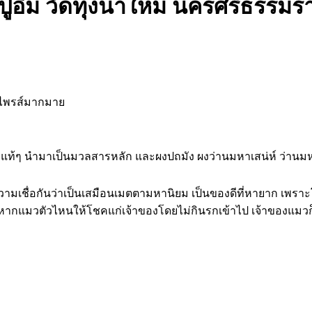
่อิ่ม วัดทุ่งนาใหม่ นครศรีธรรมร
์ไพรส์มากมาย
แท้ๆ นำมาเป็นมวลสารหลัก และผงปถมัง ผงว่านมหาเสน่ห์ ว่านมหา
วามเชื่อกันว่าเป็นเสมือนเมตตามหานิยม เป็นของดีที่หายาก เ
ากแมวตัวไหนให้โชคแก่เจ้าของโดยไม่กินรกเข้าไป เจ้าของแมวก็