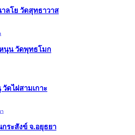
อนาลโย วัดสุทธาวาส
อหนุน วัดพุทธโมก
 วัดไผ่สามเกาะ
กระสังข์ จ.อยุธยา