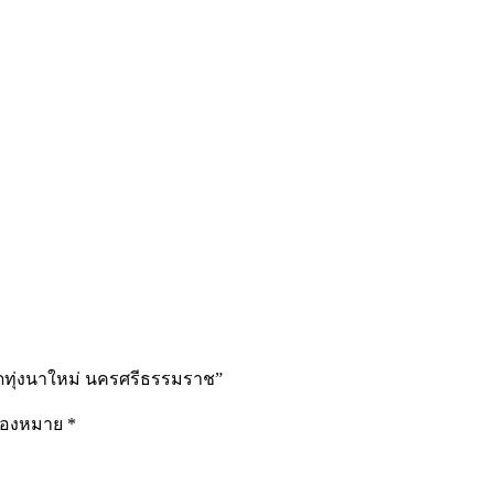
วัดทุ่งนาใหม่ นครศรีธรรมราช”
รื่องหมาย
*