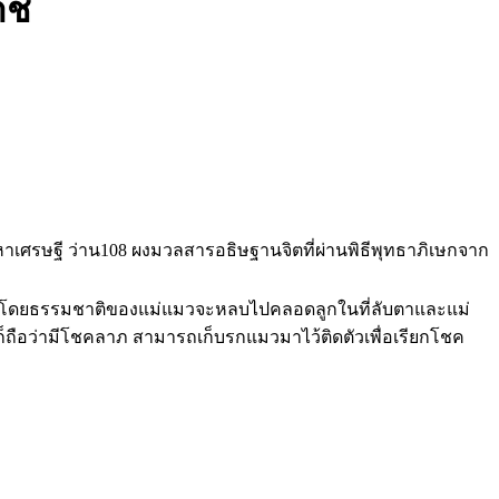
าช
เศรษฐี ว่าน108 ผงมวลสารอธิษฐานจิตที่ผ่านพิธีพุทธาภิเษกจาก
พราะโดยธรรมชาติของแม่แมวจะหลบไปคลอดลูกในที่ลับตาและแม่
ถือว่ามีโชคลาภ สามารถเก็บรกแมวมาไว้ติดตัวเพื่อเรียกโชค