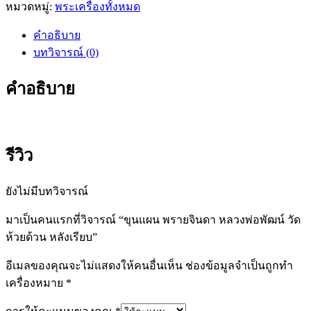
หมวดหมู่:
พระเครื่องทั้งหมด
พราย
จินดา
คำอธิบาย
หลวง
บทวิจารณ์ (0)
พ่อ
พัฒน์
คำอธิบาย
วัด
ห้วย
ด้วน
หลัง
รีวิว
เรียบ
ชิ้น
ยังไม่มีบทวิจารณ์
มาเป็นคนแรกที่วิจารณ์ “ขุนแผน พรายจินดา หลวงพ่อพัฒน์ วัด
ห้วยด้วน หลังเรียบ”
อีเมลของคุณจะไม่แสดงให้คนอื่นเห็น
ช่องข้อมูลจำเป็นถูกทำ
เครื่องหมาย
*