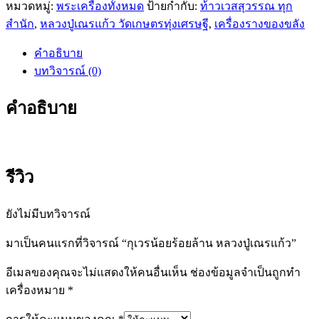
หมวดหมู่:
พระเครื่องทั้งหมด
ป้ายกำกับ:
ท้าวเวสสุวรรณ ทุก
น้อย
สำนัก
,
หลวงปู่เณรแก้ว วัดเกษตรทุ่งเศรษฐี
,
เครื่องรางของขลัง
ร้อย
ล้าน
คำอธิบาย
หลวง
บทวิจารณ์ (0)
ปู่
เณร
คำอธิบาย
แก้ว
ชิ้น
รีวิว
ยังไม่มีบทวิจารณ์
มาเป็นคนแรกที่วิจารณ์ “กุเวรน้อยร้อยล้าน หลวงปู่เณรแก้ว”
อีเมลของคุณจะไม่แสดงให้คนอื่นเห็น
ช่องข้อมูลจำเป็นถูกทำ
เครื่องหมาย
*