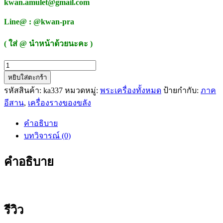
kwan.amulet@gmail.com
Line@ : @kwan-pra
( ใส่ @ นำหน้าด้วยนะคะ )
จำนวน
หยิบใส่ตะกร้า
กำไล
รหัสสินค้า:
ka337
หมวดหมู่:
พระเครื่องทั้งหมด
ป้ายกำกับ:
ภาค
เงิน
อีสาน
,
เครื่องรางของขลัง
ล้าน
พระ
คำอธิบาย
ราหู
บทวิจารณ์ (0)
12
ราศี
คำอธิบาย
รุ่น
เสาร์5
มหา
เศรษฐี
รีวิว
หลวง