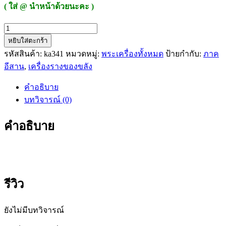
( ใส่ @ นำหน้าด้วยนะคะ )
จำนวน
หยิบใส่ตะกร้า
กำไล
รหัสสินค้า:
ka341
หมวดหมู่:
พระเครื่องทั้งหมด
ป้ายกำกับ:
ภาค
ดวง
อีสาน
,
เครื่องรางของขลัง
มหา
เศรษฐี
คำอธิบาย
หลวง
บทวิจารณ์ (0)
พ่อ
ไสว
คำอธิบาย
วัด
ปราสาท
พนม
รุ้ง
จ.บุรีรัมย์
รีวิว
ชิ้น
ยังไม่มีบทวิจารณ์