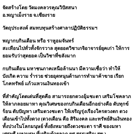
จัดสร้างโดย วัดมงคลวรคุณวิปัสสนา
อ.พญาเม็งราย จ.เชียงราย
วัตถุประสงค์ สมทบทุนสร้างศาลาปฏิบัติธรรมฯ
พญากบกินเดือน หรือ ราหูอมจันทร์
สะเทือนไปทั่วทั้งจักรวาล สุดยอดวิชาเกจิอาจารย์ยุคเก่า ให้การ
ยอมรับว่าสุดยอด เป็นวิชาที่ขลังมาก
กบกินเดือน มหาชนภาคเหนือล้านนา มีความเชื่อว่า ทำให้
บังเกิด ความ ร่ำรวย ช่วยอุดหนุนด้านการทำมาค้าขาย เรียก
โภคทรัพย์ แก้วแหวนเงินทองเข้า
ที่สำคัญโดดเด่นที่สุดคือ สามารถยกดวงอุ้มชะตา เสริมโชคลาภ
ให้ลาภลอยมาหา คุณวิเศษของกบกินเดือนอีกอย่างคือ ดับทุกข์
ร้อน ดับปัญหา เสริมดวงชะตา ให้เจริญรุ่งเรืองใครดวงตก ดวง
เดือนเข้าไปทั้งดวง (ดวงเดือน คือ สิริมงคล และทรัพย์สินเงินทอง
ทั้งปวงในโลกมนุษย์ ทั้งยังหมายถึงดวงชะตา ราศี ของมหา
เศรษฐี มหาบุรุษ ที่เจริญด้วยลาภ ยศ สรรเสริญ สุข )