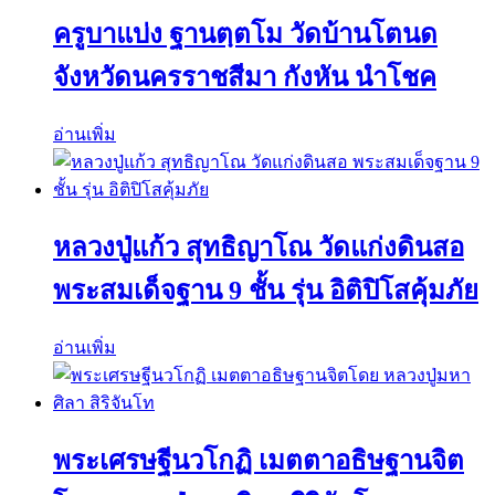
ครูบาแบ่ง ฐานตฺตโม วัดบ้านโตนด
จังหวัดนครราชสีมา กังหัน นำโชค
อ่านเพิ่ม
หลวงปู่แก้ว สุทธิญาโณ วัดแก่งดินสอ
พระสมเด็จฐาน 9 ชั้น รุ่น อิติปิโสคุ้มภัย
อ่านเพิ่ม
พระเศรษฐีนวโกฏิ เมตตาอธิษฐานจิต