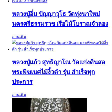
หลวงปู่อิ่ม ปัญญาวุโธ วัดทุ่งนาใหม่
นครศรีธรรมราช เรือไม้โบราณจำลอง
อ่านเพิ่ม
หลวงปู่แก้ว สุทธิญาโณ วัดแก่งดินสอ
พระพิฆเนศไม้งิ้วดำ รุ่น สำเร็จทุก
ประการ
อ่านเพิ่ม