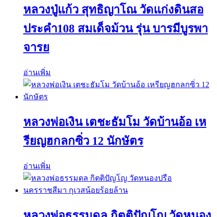
หลวงปู่แก้ว สุทธิญาโณ วัดแก่งดินสอ
ประคำ108 สมเด็จม้วน รุ่น บารมีบูรพา
จารย
อ่านเพิ่ม
หลวงพ่อเงิน เตชะธัมโม วัดบ้านอ้อ เห
รียญฮกลกซิ่ว 12 นักษัตร
อ่านเพิ่ม
หลวงพ่อธรรมดล กิตติปัญโญ วัดหนอง