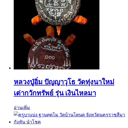
หลวงปู่อิ่ม ปัญญาวุโธ วัดทุ่งนาใหม่
เต่ากวักทรัพย์ รุ่น เงินไหลมา
อ่านเพิ่ม