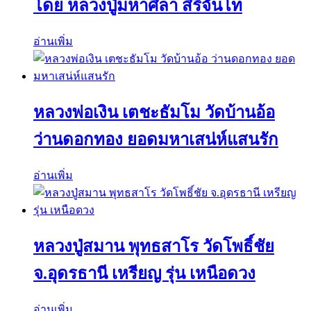
โดย หลวงปู่มหาศิลา สิริจันโท
อ่านเพิ่ม
หลวงพ่อเงิน เตชะธัมโม วัดบ้านอ้อ
ว่านดอกทอง ยอดมหาเสน่ห์แสนรัก
อ่านเพิ่ม
หลวงปู่สมาน พุทธสาโร วัดโพธิ์ชัย
จ.อุดรธานี เหรียญ รุ่น เหนือดวง
อ่านเพิ่ม