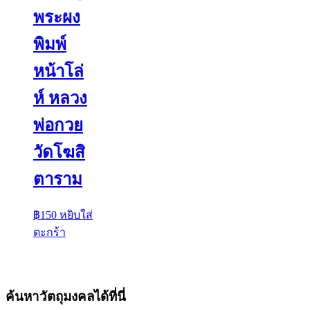
พระผง
พิมพ์
หน้าโล่
ห์ หลวง
พ่อกวย
วัดโฆสิ
ตาราม
฿
150
หยิบใส่
ตะกร้า
ค้นหาวัตถุมงคลได้ที่นี่