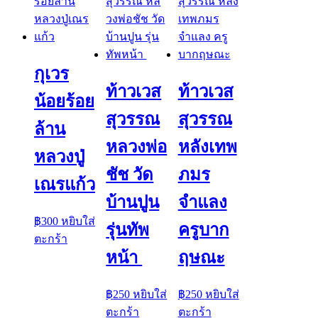
กุเวร
ท้าวเวส
ท้าวเวส
น้อยร้อย
สุวรรณ
สุวรรณ
ล้าน
หลวงพ่อ
หลังเทพ
หลวงปู่
ชัช วัด
ภมร
เณรแก้ว
บ้านปูน
จำแลง
฿
300
หยิบใส่
รุ่นทัพ
ครูบาก
ตะกร้า
หน้า
ฤษณะ
฿
250
หยิบใส่
฿
250
หยิบใส่
ตะกร้า
ตะกร้า