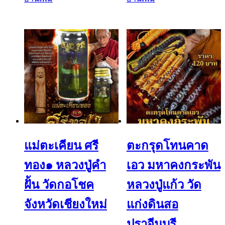
แม่ตะเคียน ศรี
ตะกรุดโทนคาด
ทอง๑ หลวงปู่คำ
เอว มหาคงกระพัน
ฝั้น วัดกอโชค
หลวงปู่แก้ว วัด
จังหวัดเชียงใหม่
แก่งดินสอ
ปราจีนบุรี