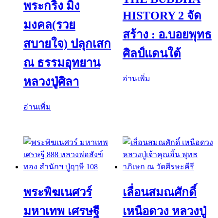
พระกริ่ง มิ่ง
HISTORY 2 จัด
มงคล(รวย
สร้าง : อ.บอยพุทธ
สบายใจ) ปลุกเสก
ศิลป์แดนใต้
ณ ธรรมอุทยาน
อ่านเพิ่ม
หลวงปู่ศิลา
อ่านเพิ่ม
พระพิฆเนศวร์
เลื่อนสมณศักดิ์
มหาเทพ เศรษฐี
เหนือดวง หลวงปู่