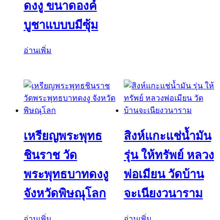
ดงงู ขนาดองค์
บูชาแบบบมีซุ้ม
อ่านเพิ่ม
เหรียญพระพุทธ
สิงห์แกะแช่น้ำมัน
ชินราช วัด
รุ่น ให้ทรัพย์ หลวง
พระพุทธบาทดงงู
พ่อเมียน วัดบ้าน
จังหวัดพิษณุโลก
จะเนียงวนาราม
อ่านเพิ่ม
อ่านเพิ่ม