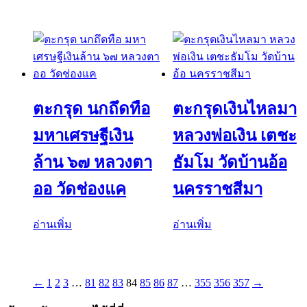
ตะกรุด นกถึดทือ
ตะกรุดเงินไหลมา
มหาเศรษฐีเงิน
หลวงพ่อเงิน เตชะ
ล้าน ๖๗ หลวงตา
ธัมโม วัดบ้านอ้อ
ออ วัดช่องแค
นครราชสีมา
อ่านเพิ่ม
อ่านเพิ่ม
←
1
2
3
…
81
82
83
84
85
86
87
…
355
356
357
→