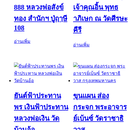
888 หลวงพ่อสังข์
เจ้าคุณอิ้น พุทธ
ทอง สำนักฯ ปู่ฤๅษี
าภิเษก ณ วัดศีรษะ
108
คีรี
อ่านเพิ่ม
อ่านเพิ่ม
ยันต์ฟ้าประทาน
ขุนแผน ส่อง
พร เงินฟ้าประทาน
กระจก พระอาจาร
หลวงพ่อเงิน วัด
ย์เบ้นซ์ วัดราชาธิ
บ้านอ้อ
วาส