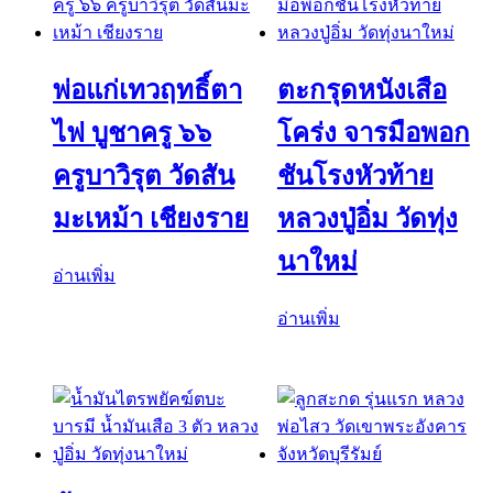
พ่อแก่เทวฤทธิ์ตา
ตะกรุดหนังเสือ
ไฟ บูชาครู ๖๖
โคร่ง จารมือพอก
ครูบาวิรุต วัดสัน
ชันโรงหัวท้าย
มะเหม้า เชียงราย
หลวงปู่อิ่ม วัดทุ่ง
นาใหม่
อ่านเพิ่ม
อ่านเพิ่ม