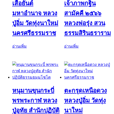
เสื้อยันต์
เจ้าภาพกฐิน
มหาอำนาจ หลวง
สามัคคี ๒๕๖๖
ปู่อิ่ม วัดทุ่งนาใหม่
หลวงพ่อรุ่ง สวน
นครศรีธรรมราช
ธรรมสิรินธราราม
อ่านเพิ่ม
อ่านเพิ่ม
หนุมานขุนกระบี่
ตะกรุดเหนือดวง
พรพระกาฬ หลวง
หลวงปู่อิ่ม วัดทุ่ง
ปู่อุทัย สำนักปฏิบัติ
นาใหม่