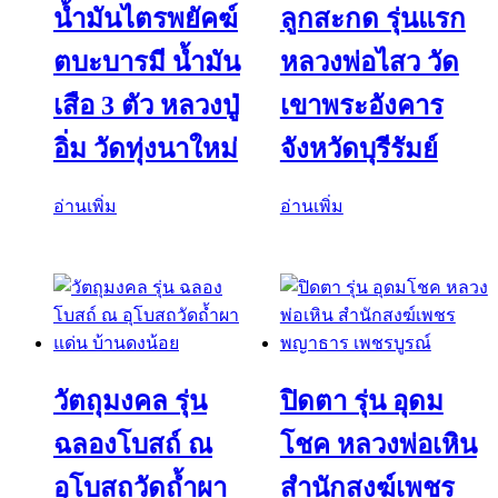
น้ำมันไตรพยัคฆ์
ลูกสะกด รุ่นแรก
ตบะบารมี น้ำมัน
หลวงพ่อไสว วัด
เสือ 3 ตัว หลวงปู่
เขาพระอังคาร
อิ่ม วัดทุ่งนาใหม่
จังหวัดบุรีรัมย์
อ่านเพิ่ม
อ่านเพิ่ม
วัตถุมงคล รุ่น
ปิดตา รุ่น อุดม
ฉลองโบสถ์ ณ
โชค หลวงพ่อเหิน
อุโบสถวัดถ้ำผา
สำนักสงฆ์เพชร