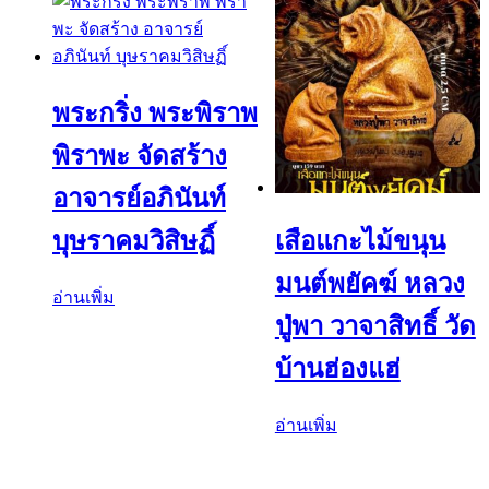
พระกริ่ง พระพิราพ
พิราพะ จัดสร้าง
อาจารย์อภินันท์
บุษราคมวิสิษฏิ์
เสือแกะไม้ขนุน
มนต์พยัคฆ์ หลวง
อ่านเพิ่ม
ปู่พา วาจาสิทธิ์ วัด
บ้านฮ่องแฮ่
อ่านเพิ่ม