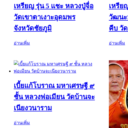
เหรียญ รุ่น 5 แชะ หลวงปู่จื่อ
เหรีย
วัดเขาตาเงาะอุดมพร
วัฒนะม
จังหวัดชัยภูมิ
คีบ วั
อ่านเพิ่ม
อ่านเพิ่ม
เบี้ยแก้โบราณ มหาเศรษฐี ๙
ชั้น หลวงพ่อเมียน วัดบ้านจะ
เนียงวนาราม
อ่านเพิ่ม