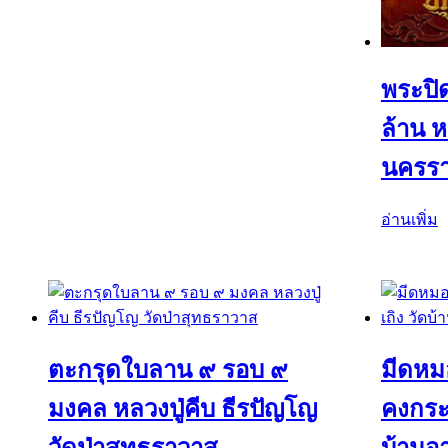
พระปิ
ล้าน ห
นครรา
อ่านเพิ่ม
ตะกรุดใบลาน ๙ รอบ ๙
มีดหม
มงคล หลวงปู่คีบ ธีรปัญโญ
คงกระพ