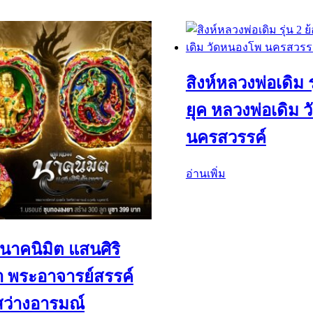
สิงห์หลวงพ่อเดิม ร
ยุค หลวงพ่อเดิม 
นครสวรรค์
อ่านเพิ่ม
นาคนิมิต แสนศิริ
า พระอาจารย์สรรค์
สว่างอารมณ์