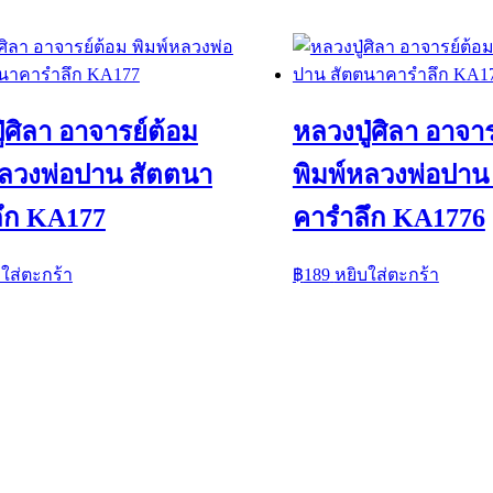
่ศิลา อาจารย์ต้อม
หลวงปู่ศิลา อาจา
หลวงพ่อปาน สัตตนา
พิมพ์หลวงพ่อปาน
ึก KA177
คารำลึก KA1776
บใส่ตะกร้า
฿
189
หยิบใส่ตะกร้า