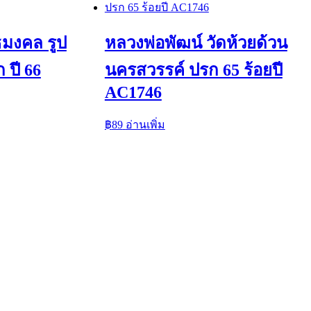
ทธมงคล รูป
หลวงพ่อพัฒน์ วัดห้วยด้วน
ก ปี 66
นครสวรรค์ ปรก 65 ร้อยปี
AC1746
฿
89
อ่านเพิ่ม