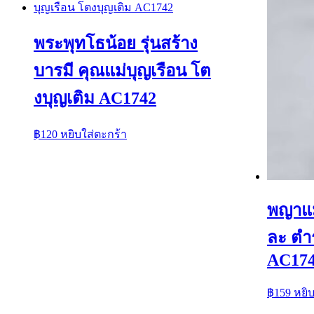
พระพุทโธน้อย รุ่นสร้าง
บารมี คุณแม่บุญเรือน โต
งบุญเติม AC1742
฿
120
หยิบใส่ตะกร้า
พญาแม
ละ ตำ
AC17
฿
159
หยิ