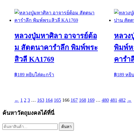
หลวงปู่มหาศิลา อาจารย์ต้อ
หลวงปู
ม สัตตนาคารำลึก พิมพ์พระ
พิมพ์
สิวลี KA1769
คารำล
฿
189
หยิบใส่ตะกร้า
฿
189
หยิ
←
1
2
3
…
163
164
165
166
167
168
169
…
480
481
482
→
ค้นหาวัตถุมงคลได้ที่นี่
ค้นหา:
ค้นหา