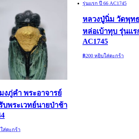
หลวงปู่นิ่ม วัดพุ
หล่อเบ้าทุบ รุ่นแร
AC1745
฿
200
หยิบใส่ตะกร้า
งภู่คำ พระอาจารย์
รับพระเวทย์นายป่าช้า
44
บใส่ตะกร้า