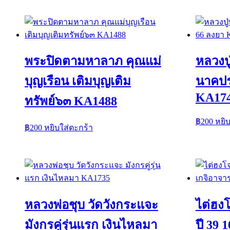
พระปิดตามหาลาภ คุณแม่
หลวงปู
บุญเรือน เติมบุญเติม
นาคปร
KA17
ทรัพย์๖๓ KA1488
฿
200
หยิ
฿
200
หยิบใส่ตะกร้า
หลวงพ่อชุบ วัดวังกระแจะ
ไต่ฮงโ
มังกรคู่รุ่นแรก เงินไหลมา
ปี 39 