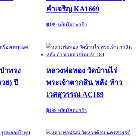
คำเจริญ KA1669
฿
189
หยิบใส่ตะกร้า
ูป่าทรง
หลวงพ่อทอง วัดบ้านไร่
วย) ปี
พระเจ้าตากสิน หลัง ท้าว
เวสสุวรรณ AC189
฿
199
หยิบใส่ตะกร้า