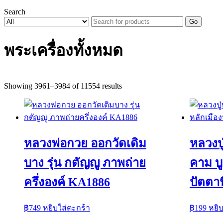
Search
Go
พระเครื่องทั้งหมด
Sorted
Showing 3961–3984 of 11554 results
by
latest
หลวงพ่อกวย ออกวัดเดิม
หลวงปู
บาง รุ่น กตัญญู ภาพถ่าย
คาม บ
ครึ่งองค์ KA1886
ปัตตา
฿
749
หยิบใส่ตะกร้า
฿
199
หยิ