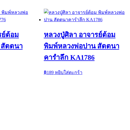
รย์ต้อม
หลวงปู่ศิลา อาจารย์ต้อม
 สัตตนา
พิมพ์หลวงพ่อปาน สัตตนา
คารำลึก KA1786
฿
189
หยิบใส่ตะกร้า