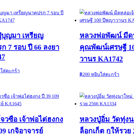
่บุญมา เหรียญ
หลวงพ่อพัฒน์ มีด
ก 7 รอบ ปี 66 ลงยา
คุณพัฒน์เศรษฐี 1
47
วานร KA1742
บใส่ตะกร้า
฿
200
หยิบใส่ตะกร้า
จวซือ เจ้าพ่อไต่ฮงกง
หลวงปู่อิ่ม วัดทุ่ง
109 เกจิอาจารย์
ล็อกเก็ต กูให้รวย