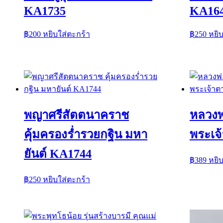
KA1735
KA16
฿
200
หยิบใส่ตะกร้า
฿
250
หยิ
พญาศรีสัตตนาคราช
หลวงพ
คุ้มครองร่ำรวยกฐิน มหา
พระเจ
ยันต์ KA1744
฿
389
หยิ
฿
250
หยิบใส่ตะกร้า