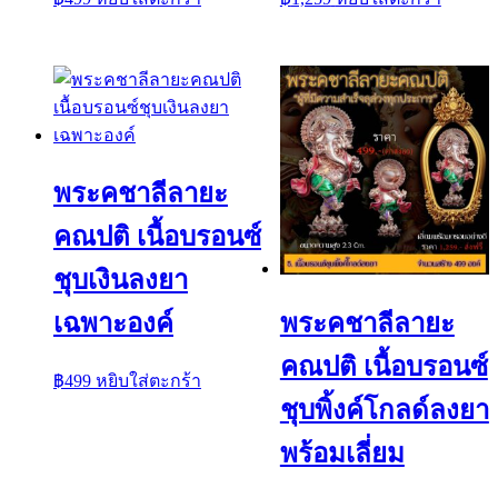
พระคชาลีลายะ
คณปติ เนื้อบรอนซ์
ชุบเงินลงยา
เฉพาะองค์
พระคชาลีลายะ
คณปติ เนื้อบรอนซ์
฿
499
หยิบใส่ตะกร้า
ชุบพิ้งค์โกลด์ลงยา
พร้อมเลี่ยม