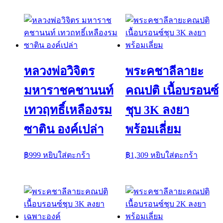
หลวงพ่อวิจิตร
พระคชาลีลายะ
มหาราชคชานนท์
คณปติ เนื้อบรอนซ์
เทวฤทธิ์เหลืองรม
ชุบ 3K ลงยา
ซาติน องค์เปล่า
พร้อมเลี่ยม
฿
999
หยิบใส่ตะกร้า
฿
1,309
หยิบใส่ตะกร้า