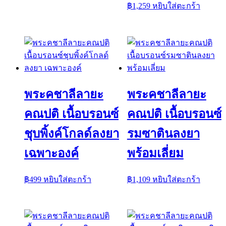
฿
1,259
หยิบใส่ตะกร้า
พระคชาลีลายะ
พระคชาลีลายะ
คณปติ เนื้อบรอนซ์
คณปติ เนื้อบรอนซ์
ชุบพิ้งค์โกลด์ลงยา
รมซาตินลงยา
เฉพาะองค์
พร้อมเลี่ยม
฿
499
หยิบใส่ตะกร้า
฿
1,109
หยิบใส่ตะกร้า