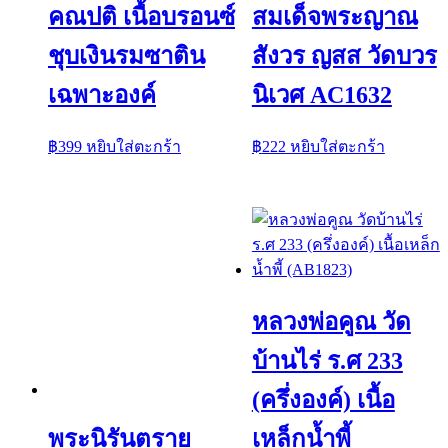
คณปติ เนื้อบรอนซ์
สมเด็จพระญาณ
ชุบเงินรมซาติน
สังวร ญสส วัดบวร
เฉพาะองค์
นิเวศ AC1632
฿
399
หยิบใส่ตะกร้า
฿
222
หยิบใส่ตะกร้า
หลวงพ่อคูณ วัด
บ้านไร่ ร.ศ 233
(ครึ่งองค์) เนื้อ
เหล็กน้ำพี้
พระนิรันตราย