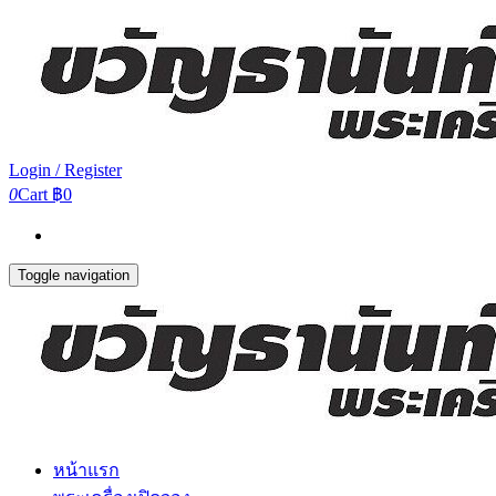
Login / Register
0
Cart
฿0
Toggle navigation
หน้าแรก